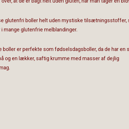
 over, at de er bagt helt uden gluten, når man tager en bid
e glutenfri boller helt uden mystiske tilsætningsstoffer
 i mange glutenfrie melblandinger.
ie boller er perfekte som fødselsdagsboller, da de har en
å og en lækker, saftig krumme med masser af dejlig
mag.