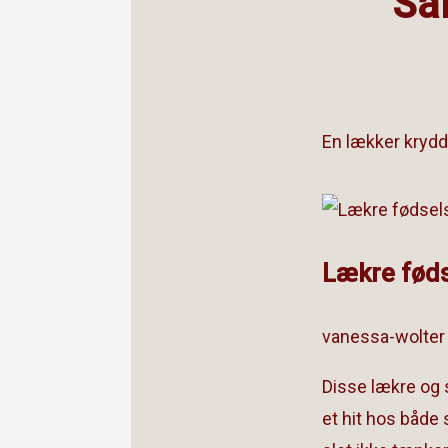
Saf
En lækker kryd
Lækre føds
vanessa-wolter
Disse lækre og 
et hit hos både