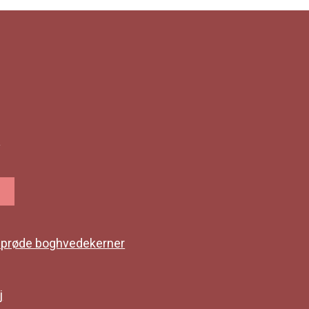
r
 sprøde boghvedekerner
j