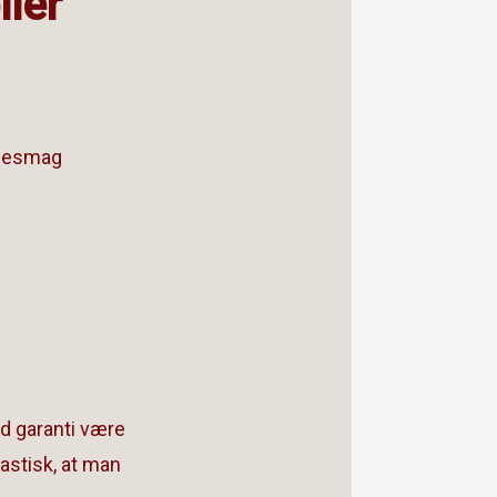
ller
mmesmag
d garanti være
astisk, at man