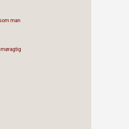
!
, som man
 smøragtig