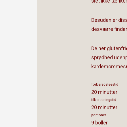
slet ikke tænker
Desuden er diss
desværre finder
De her glutenfr
sprødhed udenp
kardemommes
forberedelsestid
20 minutter
tilberedningstid
20 minutter
portioner
9 boller